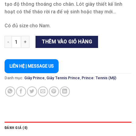
tạo độ thông thoáng cho chân. Lót giày thiết kế linh
hoạt có thể tháo rời ra để vệ sinh hoặc thay mới…
Có đủ size cho Nam.
GIÀY PRINCE TOUR LITE ĐEN/TRẮNG - TENNIS & PICKLEBALL số
THÊM VÀO GIỎ HÀNG
LIÊN HỆ | MESSAGE US
Danh mục:
Giày Prince
,
Giày Tennis Prince
,
Prince: Tennis (Mỹ)
ĐÁNH GIÁ (0)