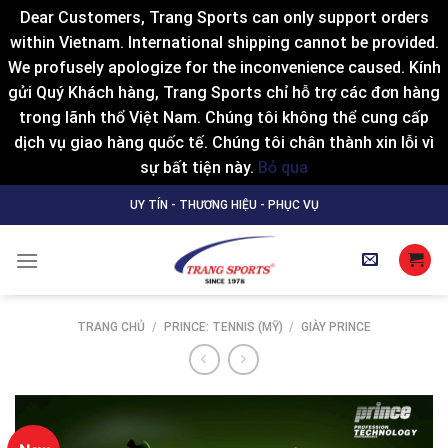
Dear Customers, Trang Sports can only support orders
within Vietnam. International shipping cannot be provided.
We profusely apologize for the inconvenience caused. Kính
gửi Quý Khách hàng, Trang Sports chỉ hỗ trợ các đơn hàng
trong lãnh thổ Việt Nam. Chúng tôi không thể cung cấp
dịch vụ giao hàng quốc tế. Chúng tôi chân thành xin lỗi vì
sự bất tiện này.
Bỏ qua
Skip
UY TÍN - THƯƠNG HIỆU - PHỤC VỤ
to
content
TRANG CHỦ
/
PRINCE: TENNIS (MỸ)
/
GIÀY PRINCE