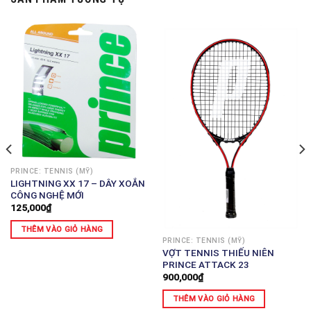
PRINCE: TENNIS (MỸ)
LIGHTNING XX 17 – DÂY XOẮN
CÔNG NGHỆ MỚI
125,000
₫
THÊM VÀO GIỎ HÀNG
PRINCE: TENNIS (MỸ)
VỢT TENNIS THIẾU NIÊN
PRINCE ATTACK 23
900,000
₫
THÊM VÀO GIỎ HÀNG