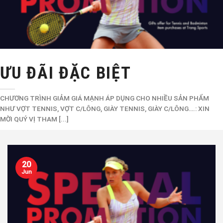
ƯU ĐÃI ĐẶC BIỆT
CHƯƠNG TRÌNH GIẢM GIÁ MẠNH ÁP DỤNG CHO NHIỀU SẢN PHẨM
NHƯ VỢT TENNIS, VỢT C/LÔNG, GIÀY TENNIS, GIÀY C/LÔNG….: XIN
MỜI QUÝ VỊ THAM [...]
20
Jun