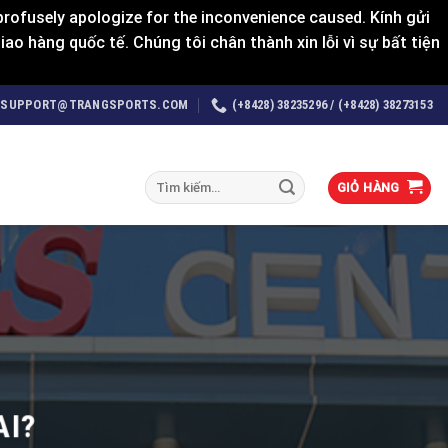
rofusely apologize for the inconvenience caused. Kính gửi
o hàng quốc tế. Chúng tôi chân thành xin lỗi vì sự bất tiện
SUPPORT@TRANGSPORTS.COM
(+8428) 38235296 / (+8428) 38273153
Tìm
GIỎ HÀNG
kiếm:
AI?