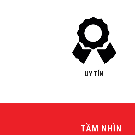
UY TÍN
TẦM NHÌN