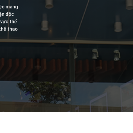
iệc mang
iện độc
 vực thể
thể thao