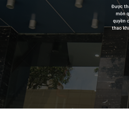
Được th
môn qu
quyền c
thao kh