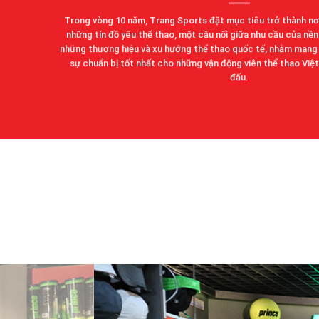
Trong vòng 10 năm, Trang Sports đặt mục tiêu trở thành nơi
những tín đồ yêu thể thao, một cầu nối giữa nhu cầu của nền
những thương hiệu và xu hướng thể thao quốc tế, nhằm mang l
sự chuẩn bị tốt nhất cho những vận động viên thể thao Việ
đấu
.