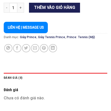
GIÀY PRINCE VORTEX NAM XÁM/XANH - TENNIS & PICKLEBALL 
THÊM VÀO GIỎ HÀNG
LIÊN HỆ | MESSAGE US
Danh mục:
Giày Prince
,
Giày Tennis Prince
,
Prince: Tennis (Mỹ)
ĐÁNH GIÁ (0)
Đánh giá
Chưa có đánh giá nào.