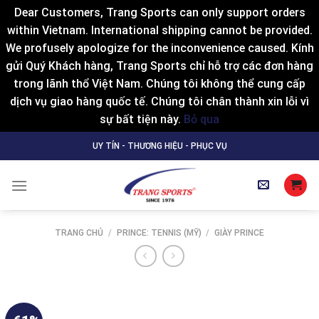
Dear Customers, Trang Sports can only support orders
within Vietnam. International shipping cannot be provided.
We profusely apologize for the inconvenience caused. Kính
gửi Quý Khách hàng, Trang Sports chỉ hỗ trợ các đơn hàng
trong lãnh thổ Việt Nam. Chúng tôi không thể cung cấp
dịch vụ giao hàng quốc tế. Chúng tôi chân thành xin lỗi vì
sự bất tiện này.
Bỏ qua
Skip
UY TÍN - THƯƠNG HIỆU - PHỤC VỤ
to
content
TRANG CHỦ
/
PRINCE: TENNIS (MỸ)
/
GIÀY PRINCE