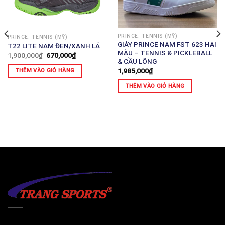
PRINCE: TENNIS (MỸ)
PRINCE: TENNIS (MỸ)
GIÀY PRINCE NAM FST 623 HAI
T22 LITE NAM ĐEN/XANH LÁ
MÀU – TENNIS & PICKLEBALL
1,900,000
₫
670,000
₫
& CẦU LÔNG
1,985,000
₫
THÊM VÀO GIỎ HÀNG
THÊM VÀO GIỎ HÀNG