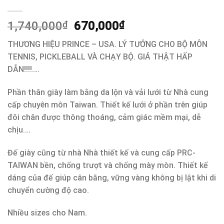
1,740,000
₫
670,000
₫
THƯƠNG HIỆU PRINCE – USA. LÝ TƯỞNG CHO BỘ MÔN
TENNIS, PICKLEBALL VÀ CHẠY BỘ. GIÁ THẬT HẤP
DẪN!!!!….
Phần thân giày làm bằng da lộn và vải lưới từ Nhà cung
cấp chuyên môn Taiwan. Thiết kế lưới ở phần trên giúp
đôi chân được thông thoáng, cảm giác mềm mại, dễ
chịu….
Đế giày cũng từ nhà Nhà thiết kế và cung cấp PRC-
TAIWAN bền, chống trượt và chống mày mòn. Thiết kế
dáng của đế giúp cân bằng, vững vàng không bị lật khi di
chuyển cường độ cao.
Nhiều sizes cho Nam.