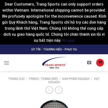
Dear Customers, Trang Sports can only support orders
within Vietnam. International shipping cannot be provided.
We profusely apologize for the inconvenience caused. Kính
gửi Quý Khách hàng, Trang Sports chỉ hỗ trợ các đơn hàng
trong lãnh thổ Việt Nam. Chúng tôi không thể cung cấp
dịch vụ giao hàng quốc tế. Chúng tôi chân thành xin lỗi vì
sự bất tiện này.
Bỏ qua
Skip
UY TÍN - THƯƠNG HIỆU - PHỤC VỤ
to
content
TRANG CHỦ
/
PRINCE: TENNIS (MỸ)
/
SẢN PHẨM SQUASH
/
VỢT
SQUASH