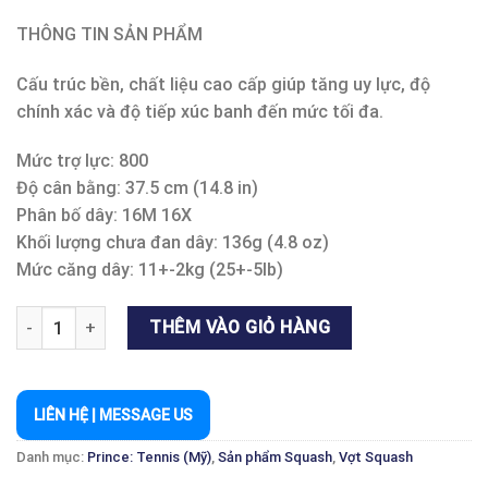
THÔNG TIN SẢN PHẨM
Cấu trúc bền, chất liệu cao cấp giúp tăng uy lực, độ
chính xác và độ tiếp xúc banh đến mức tối đa.
Mức trợ lực: 800
Độ cân bằng: 37.5 cm (14.8 in)
Phân bố dây: 16M 16X
Khối lượng chưa đan dây: 136g (4.8 oz)
Mức căng dây: 11+-2kg (25+-5lb)
ORIGINAL 800 số lượng
THÊM VÀO GIỎ HÀNG
LIÊN HỆ | MESSAGE US
Danh mục:
Prince: Tennis (Mỹ)
,
Sản phẩm Squash
,
Vợt Squash