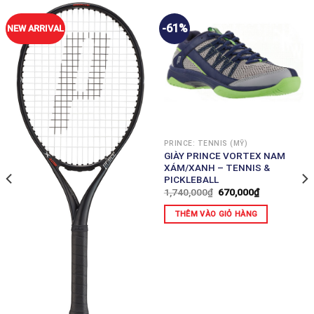
-61%
NEW ARRIVAL
PRINCE: TENNIS (MỸ)
GIÀY PRINCE VORTEX NAM
XÁM/XANH – TENNIS &
PICKLEBALL
1,740,000
₫
670,000
₫
THÊM VÀO GIỎ HÀNG