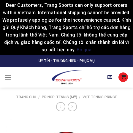
Dear Customers, Trang Sports can only support orders
within Vietnam. International shipping cannot be provided.
We profusely apologize for the inconvenience caused. Kính
gửi Quý Khách hàng, Trang Sports chỉ hỗ trợ các đơn hàng
trong lãnh thổ Việt Nam. Chúng tôi không thể cung cấp
dịch vụ giao hàng quốc tế. Chúng tôi chân thành xin lỗi vì
sự bất tiện này.
Bỏ qua
Skip
UY TÍN - THƯƠNG HIỆU - PHỤC VỤ
to
content
TRANG CHỦ
/
PRINCE: TENNIS (MỸ)
/
VỢT TENNIS PRINCE