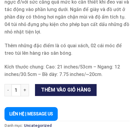
ngực đ/với sức căng quá mức ko cần thiết khi đeo vai và
tác động vào phần lưng dưới. Ngăn để giày và đồ ướt ở
phần đáy có thông hơi ngăn chặn mùi và độ ẩm tích tụ.
04 túi nhỏ đựng phụ kiện cho phép bạn cất dấu những đồ
nhỏ nhặt tiện lợi.
Thêm những đặc điểm là có quai xách, 02 cái móc để
treo túi lên hàng rào sân bóng.
Kích thước chung: Cao: 21 inches/53cm – Ngang: 12
inches/30.5cm – Bề dày: 7.75 inches/~20cm.
BA LÔ GAMMA PICKLEBALL ĐỎ/ĐEN số lượng
THÊM VÀO GIỎ HÀNG
LIÊN HỆ | MESSAGE US
Danh mục:
Uncategorized