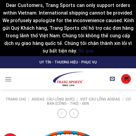
Dear Customers, Trang Sports can only support orders
within Vietnam. International shipping cannot be provided.
We profusely apologize for the inconvenience caused. Kính
gửi Quý Khách hàng, Trang Sports chỉ hỗ trợ các đơn hàng
trong lãnh thổ Việt Nam. Chúng tôi không thể cung cấp
dịch vụ giao hàng quốc tế. Chúng tôi chân thành xin lỗi vì
sự bất tiện này.
Bỏ qua
Skip
UY TÍN - THƯƠNG HIỆU - PHỤC VỤ
to
content
TRANG CHỦ
/
ADIDAS: CẦU LÔNG (ĐỨC)
/
VỢT CẦU LÔNG ADIDAS
/
CƠ
BẢN (CÔNG - THỦ) - ĐEN