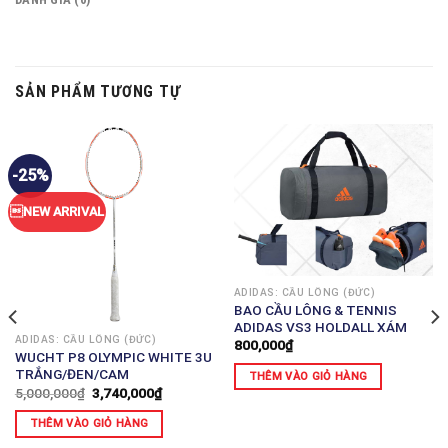
SẢN PHẨM TƯƠNG TỰ
-25%
NEW ARRIVAL
ADIDAS: CẦU LÔNG (ĐỨC)
BAO CẦU LÔNG & TENNIS
ADIDAS VS3 HOLDALL XÁM
ADIDAS: CẦU LÔNG (ĐỨC)
800,000
₫
WUCHT P8 OLYMPIC WHITE 3U
TRẮNG/ĐEN/CAM
THÊM VÀO GIỎ HÀNG
5,000,000
₫
3,740,000
₫
THÊM VÀO GIỎ HÀNG