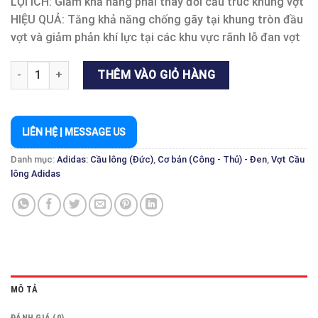
LỢI ÍCH: Giảm khả năng phải thay đổi cấu trúc khung vợt
HIỆU QUẢ: Tăng khả năng chống gãy tại khung tròn đầu
vợt và giảm phản khí lực tại các khu vực rãnh lỗ đan vợt
SPIELER E08.2 SMU SIGNAL ĐEN/XANH LÁ - MUA 1 TẶNG 1 số l
THÊM VÀO GIỎ HÀNG
LIÊN HỆ | MESSAGE US
Danh mục:
Adidas: Cầu lông (Đức)
,
Cơ bản (Công - Thủ) - Đen
,
Vợt Cầu
lông Adidas
MÔ TẢ
ĐÁNH GIÁ (0)