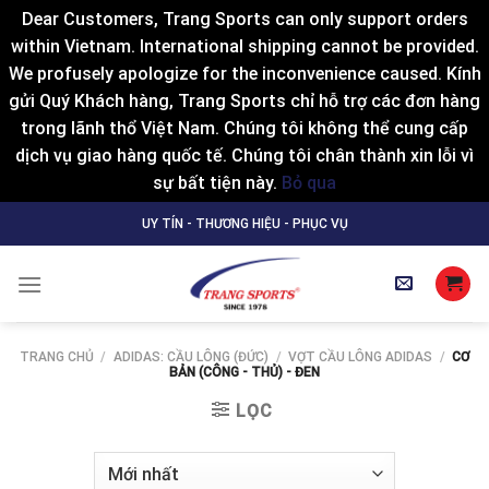
Dear Customers, Trang Sports can only support orders
within Vietnam. International shipping cannot be provided.
We profusely apologize for the inconvenience caused. Kính
gửi Quý Khách hàng, Trang Sports chỉ hỗ trợ các đơn hàng
trong lãnh thổ Việt Nam. Chúng tôi không thể cung cấp
dịch vụ giao hàng quốc tế. Chúng tôi chân thành xin lỗi vì
sự bất tiện này.
Bỏ qua
Skip
UY TÍN - THƯƠNG HIỆU - PHỤC VỤ
to
content
TRANG CHỦ
/
ADIDAS: CẦU LÔNG (ĐỨC)
/
VỢT CẦU LÔNG ADIDAS
/
CƠ
BẢN (CÔNG - THỦ) - ĐEN
LỌC