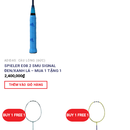
ADIDAS: CẦU LÔNG (ĐỨC)
SPIELER E08.2 SMU SIGNAL
ĐEN/XANH LÁ – MUA 1 TẶNG 1
2,400,000
₫
THÊM VÀO GIỎ HÀNG
BUY 1 FREE 1
BUY 1 FREE 1