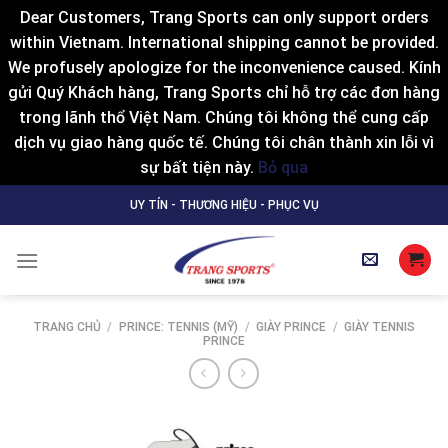
Dear Customers, Trang Sports can only support orders
within Vietnam. International shipping cannot be provided.
We profusely apologize for the inconvenience caused. Kính
gửi Quý Khách hàng, Trang Sports chỉ hỗ trợ các đơn hàng
trong lãnh thổ Việt Nam. Chúng tôi không thể cung cấp
dịch vụ giao hàng quốc tế. Chúng tôi chân thành xin lỗi vì
sự bất tiện này.
Bỏ qua
Skip
UY TÍN - THƯƠNG HIỆU - PHỤC VỤ
to
content
TRANG CHỦ
/
PRINCE: TENNIS (MỸ)
/
GIÀY PRINCE
/
GIÀY TENNIS
PRINCE