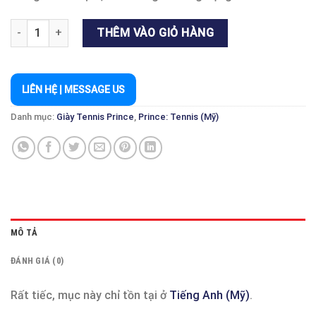
GIÀY PRINCE PHANTOM 1 TRẮNG/ ĐEN TENNIS & PICKLEBALL s
THÊM VÀO GIỎ HÀNG
LIÊN HỆ | MESSAGE US
Danh mục:
Giày Tennis Prince
,
Prince: Tennis (Mỹ)
MÔ TẢ
ĐÁNH GIÁ (0)
Rất tiếc, mục này chỉ tồn tại ở
Tiếng Anh (Mỹ)
.