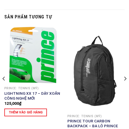
SẢN PHẨM TƯƠNG TỰ
PRINCE: TENNIS (MỸ)
LIGHTNING XX 17 – DÂY XOẮN
CÔNG NGHỆ MỚI
125,000
₫
THÊM VÀO GIỎ HÀNG
PRINCE: TENNIS (MỸ)
PRINCE TOUR CARBON
BACKPACK – BA LÔ PRINCE