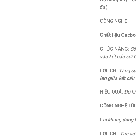
đa).
CÔNG NGHỆ:
Chất liệu Cacbo
CHỨC NĂNG:
Cô
vào kết cấu sợi 
LỢI ÍCH:
Tăng sự
len giữa kết cấu
HIỆU QUẢ:
Độ hi
CÔNG NGHỆ LÕI
L
õi khung dạng 
LỢI ÍCH :
Tạo sự 