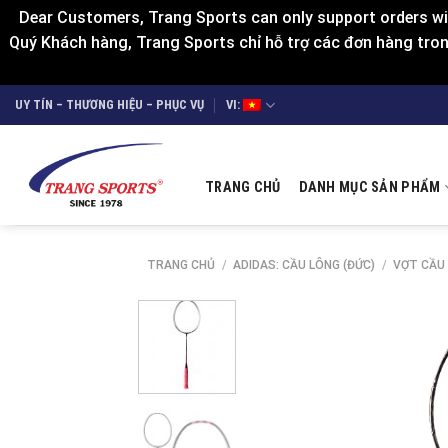
Dear Customers, Trang Sports can only support orders wit
Quý Khách hàng, Trang Sports chỉ hỗ trợ các đơn hàng trong
Skip
UY TÍN – THƯƠNG HIỆU – PHỤC VỤ
VI:
to
content
TRANG CHỦ
DANH MỤC SẢN PHẨM
TRANG CHỦ
/
ADIDAS: CẦU LÔNG (ĐỨC)
/
VỢT CẦU