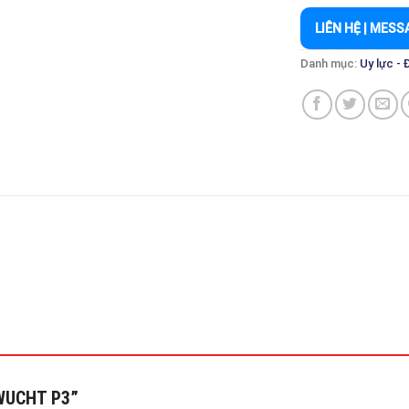
LIÊN HỆ | MESS
Danh mục:
Uy lực - 
 “WUCHT P3”