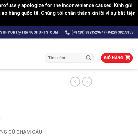
rofusely apologize for the inconvenience caused. Kính gửi
o hàng quốc tế. Chúng tôi chân thành xin lỗi vì sự bất tiện
SUPPORT@TRANGSPORTS.COM
(+8428) 38235296 / (+8428) 38273153
Tìm
GIỎ HÀNG
kiếm:
₫
ỪNG CÚ CHẠM CẦU