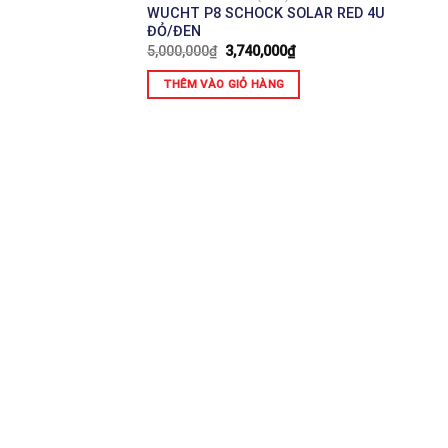
IC WHITE 4U
WUCHT P8 SCHOCK SOLAR RED 4U
M
ĐỎ/ĐEN
,000
₫
5,000,000
₫
3,740,000
₫
ÀNG
THÊM VÀO GIỎ HÀNG