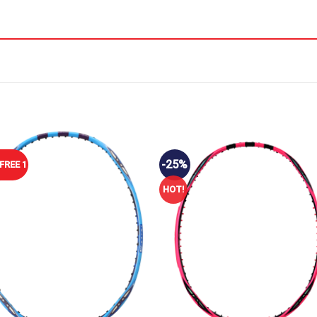
-25%
FREE 1
HOT!