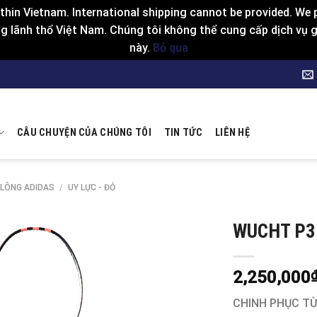
hin Vietnam. International shipping cannot be provided. We p
 lãnh thổ Việt Nam. Chúng tôi không thể cung cấp dịch vụ gia
này.
Bỏ qua
CÂU CHUYỆN CỦA CHÚNG TÔI
TIN TỨC
LIÊN HỆ
 LÔNG ADIDAS
/
UY LỰC - ĐỎ
WUCHT P3
2,250,000
CHINH PHỤC T