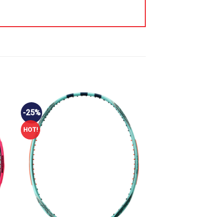
-25%
HOT!