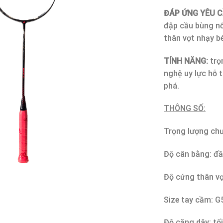
ĐÁP ỨNG YÊU C
đập cầu bùng nổ
thân vợt nhạy b
TÍNH
NĂNG:
trọ
nghệ uy lực hỗ 
phá.
THÔNG SỐ:
Trọng lượng ch
Độ cân bằng: đầ
Độ cứng thân vợ
Size tay cầm: G
Độ căng dây: tố