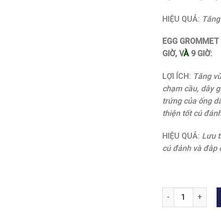
HIỆU QUẢ:
Tăng 
EGG GROMMET (
GIỜ, V
À
9 GIỜ:
LỢI ÍCH:
Tăng vù
chạm cầu, dây g
trứng của ống dâ
thiện tốt cú đán
HIỆU QUẢ:
Lưu t
cú đánh và đâp c
WUCHT P3 số lượ