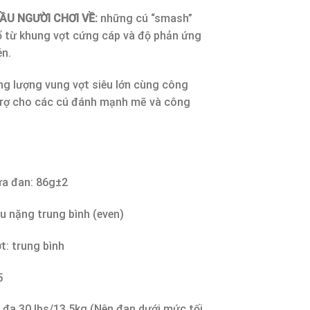
ẦU NGƯỜI CHƠI VỀ:
những cú “smash”
 từ khung vợt cứng cáp và độ phản ứng
én.
ng lượng vung vợt siêu lớn cùng công
trợ cho các cú đánh mạnh mẽ và công
ưa đan: 86g±2
u nặng trung bình (even)
t: trung bình
5
i đa 30 lbs/13.5kg (Nên đan dưới mức tối