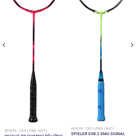
ADIDAS: CẦU LÔNG (ĐỨC)
ADIDAS: CẦU LÔNG (ĐỨC)
SPIELER E08.2 SMU SIGNAL
WUCHT P8 OLYMPIC ĐỎ HỒNG