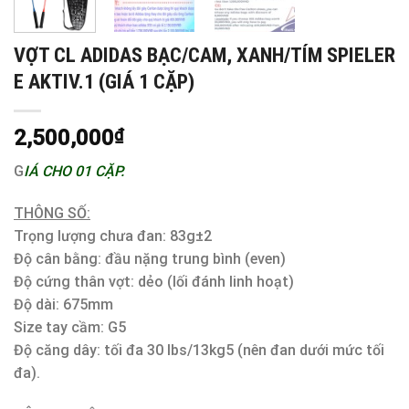
VỢT CL ADIDAS BẠC/CAM, XANH/TÍM SPIELER
E AKTIV.1 (GIÁ 1 CẶP)
2,500,000
₫
G
IÁ CHO 01 CẶP.
THÔNG SỐ:
Trọng lượng chưa đan: 83g±2
Độ cân bằng: đầu nặng trung bình (even)
Độ cứng thân vợt: dẻo (lối đánh linh hoạt)
Độ dài: 675mm
Size tay cầm: G5
Độ căng dây: tối đa 30 lbs/13kg5 (nên đan dưới mức tối
đa).