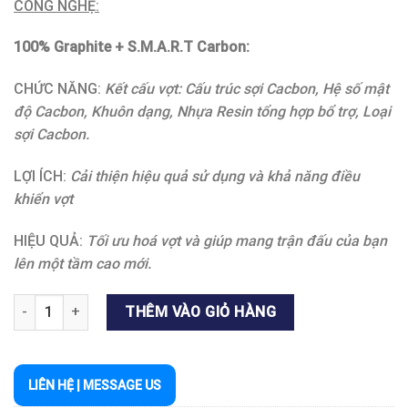
CÔNG NGHỆ:
100% Graphite + S.M.A.R.T Carbon:
CHỨC NĂNG:
Kết cấu vợt: Cấu trúc sợi Cacbon, Hệ số mật
độ Cacbon, Khuôn dạng, Nhựa Resin tổng hợp bổ trợ, Loại
sợi Cacbon.
LỢI ÍCH:
Cải thiện hiệu quả sử dụng và khả năng điều
khiển vợt
HIỆU QUẢ:
Tối ưu hoá vợt và giúp mang trận đấu của bạn
lên một tầm cao mới.
VỢT CL ADIDAS BẠC/CAM, XANH/TÍM SPIELER E AKTIV.1 (GIÁ 1 
THÊM VÀO GIỎ HÀNG
LIÊN HỆ | MESSAGE US