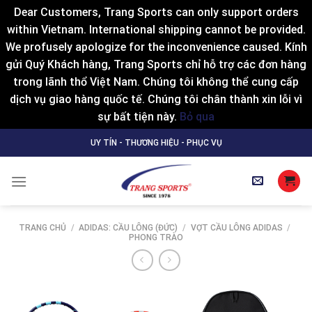
Dear Customers, Trang Sports can only support orders
within Vietnam. International shipping cannot be provided.
We profusely apologize for the inconvenience caused. Kính
gửi Quý Khách hàng, Trang Sports chỉ hỗ trợ các đơn hàng
trong lãnh thổ Việt Nam. Chúng tôi không thể cung cấp
dịch vụ giao hàng quốc tế. Chúng tôi chân thành xin lỗi vì
sự bất tiện này.
Bỏ qua
Skip
UY TÍN - THƯƠNG HIỆU - PHỤC VỤ
to
content
TRANG CHỦ
/
ADIDAS: CẦU LÔNG (ĐỨC)
/
VỢT CẦU LÔNG ADIDAS
/
PHONG TRÀO