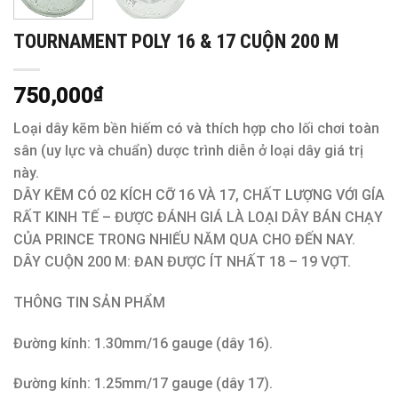
TOURNAMENT POLY 16 & 17 CUỘN 200 M
750,000
₫
Loại dây kẽm bền hiếm có và thích hợp cho lối chơi toàn
sân (uy lực và chuẩn) dược trình diễn ở loại dây giá trị
này.
DÂY KẼM CÓ 02 KÍCH CỠ 16 VÀ 17, CHẤT LƯỢNG VỚI GÍA
RẤT KINH TẾ – ĐƯỢC ĐÁNH GIÁ LÀ LOẠI DÂY BÁN CHẠY
CỦA PRINCE TRONG NHIẾU NĂM QUA CHO ĐẾN NAY.
DÂY CUỘN 200 M: ĐAN ĐƯỢC ÍT NHẤT 18 – 19 VỢT.
THÔNG TIN SẢN PHẨM
Đường kính: 1.30mm/16 gauge (dây 16).
Đường kính: 1.25mm/17 gauge (dây 17).