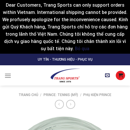
Dear Customers, Trang Sports can only support orders
within Vietnam. International shipping cannot be provided.
We profusely apologize for the inconvenience caused. Kính
gửi Quý Khách hàng, Trang Sports chỉ hỗ trợ các đơn hàng
trong lãnh thổ Việt Nam. Chúng tôi không thể cung cấp
dịch vụ giao hàng quốc tế. Chúng tôi chân thành xin lỗi vì
sự bất tiện này.
Bỏ qua
Skip
UY TÍN - THƯƠNG HIỆU - PHỤC VỤ
to
content
TRANG CHỦ
/
PRINCE: TENNIS (MỸ)
/
PHỤ KIỆN PRINCE