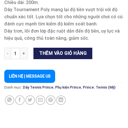
Chiều dài: 200m.
Dây Tournament Poly mang lại độ bền vượt trội với độ
chuẩn xác tốt. Lựa chọn tốt cho những người chơi có cú
đánh cực mạnh tìm kiếm độ kiểm soát banh.
Dây trơn, lõi đơn lớp đặc ruột dẫn đến độ bền, uy lực và
hiệu quả, công thủ toàn năng, giảm sốc.
TOURNAMENT POLY 16 & 17 CUỘN 200 M số lượng
THÊM VÀO GIỎ HÀNG
LIÊN HỆ | MESSAGE US
Danh mục:
Dây Tennis Prince
,
Phụ kiện Prince
,
Prince: Tennis (Mỹ)