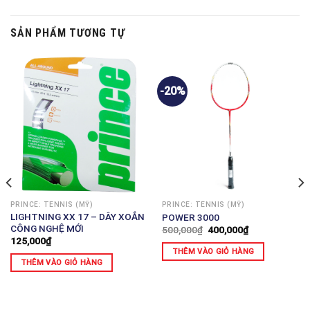
SẢN PHẨM TƯƠNG TỰ
-20%
PRINCE: TENNIS (MỸ)
PRINCE: TENNIS (MỸ)
LIGHTNING XX 17 – DÂY XOẮN
POWER 3000
CÔNG NGHỆ MỚI
500,000
₫
400,000
₫
125,000
₫
THÊM VÀO GIỎ HÀNG
THÊM VÀO GIỎ HÀNG