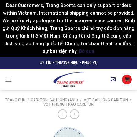
Dear Customers, Trang Sports can only support orders
within Vietnam. International shipping cannot be provided.
We profusely apologize for the inconvenience caused. Kính
gửi Quý Khách hàng, Trang Sports chỉ hỗ trợ các đơn hàng
trong lãnh thổ Việt Nam. Chúng tôi không thể cung cấp
dịch vụ giao hàng quốc tế. Chúng tôi chân thành xin lỗi vì
sự bất tiện này.
Bỏ qua
Skip
UY TÍN - THƯƠNG HIỆU - PHỤC VỤ
to
content
TRANG CHỦ
/
CARLTON: CẦU LÔNG (ANH)
/
VỢT CẦU LÔNG CARLTON
/
VỢT PHONG TRÀO CARLTON