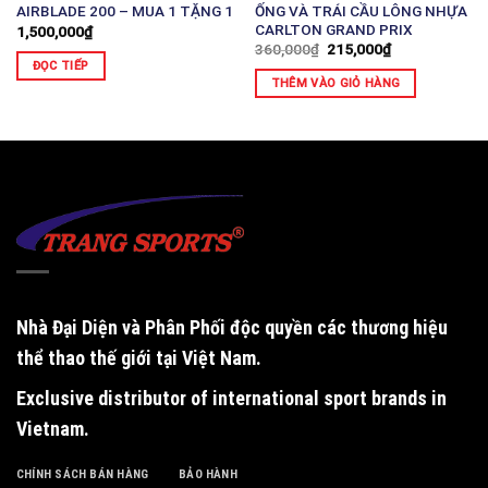
ỐNG VÀ TRÁI CẦU LÔNG NHỰA
AIRBLADE 200 – MUA 1 TẶNG 1
CARLTON GRAND PRIX
1,500,000
₫
360,000
₫
215,000
₫
ĐỌC TIẾP
THÊM VÀO GIỎ HÀNG
Nhà Đại Diện và Phân Phối độc quyền
các thương hiệu
thể thao thế giới tại Việt Nam.
Exclusive distributor of international sport brands in
Vietnam
.
CHÍNH SÁCH BÁN HÀNG
BẢO HÀNH