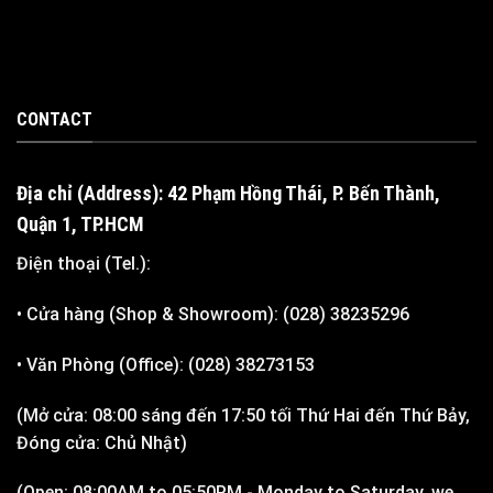
CONTACT
Địa chỉ (Address): 42 Phạm Hồng Thái, P. Bến Thành,
Quận 1, TP.HCM
Điện thoại (Tel.):
• Cửa hàng (Shop & Showroom): (028) 38235296
• Văn Phòng (Office): (028) 38273153
(Mở cửa: 08:00 sáng đến 17:50 tối Thứ Hai đến Thứ Bảy,
Đóng cửa: Chủ Nhật)
(Open: 08:00AM to 05:50PM - Monday to Saturday, we