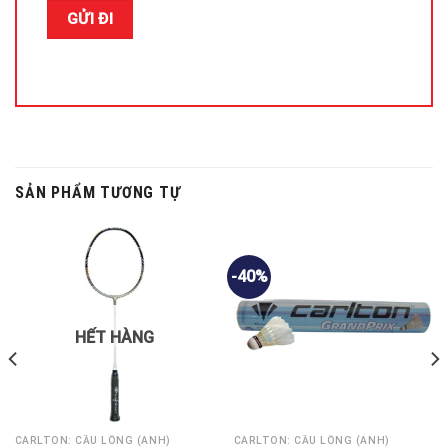
SẢN PHẨM TƯƠNG TỰ
-40%
HẾT HÀNG
CARLTON: CẦU LÔNG (ANH)
CARLTON: CẦU LÔNG (ANH)