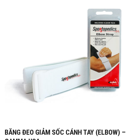
BĂNG ĐEO GIẢM SỐC CÁNH TAY (ELBOW) –