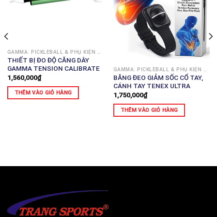
GAMMA: PICKLEBALL & PHỤ KIỆN THỂ THAO (MỸ)
THIẾT BỊ ĐO ĐỘ CĂNG DÂY
GAMMA TENSION CALIBRATE
GAMMA: PICKLEBALL & PHỤ KIỆN THỂ THAO (MỸ)
1,560,000
₫
BĂNG ĐEO GIẢM SỐC CỔ TAY,
CÁNH TAY TENEX ULTRA
THÊM VÀO GIỎ HÀNG
1,750,000
₫
THÊM VÀO GIỎ HÀNG