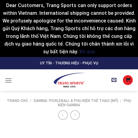
Dear Customers, Trang Sports can only support orders
within Vietnam. International shipping cannot be provided.
We profusely apologize for the inconvenience caused. Kính
gửi Quý Khách hàng, Trang Sports chỉ hỗ trợ các đơn hàng
trong lãnh thổ Việt Nam. Chúng tôi không thể cung cấp
dịch vụ giao hàng quốc tế. Chúng tôi chân thành xin lỗi vì
sự bất tiện này.
Bỏ qua
Skip
UY TÍN - THƯƠNG HIỆU - PHỤC VỤ
to
content
TRANG CHỦ
/
GAMMA: PICKLEBALL & PHỤ KIỆN THỂ THAO (MỸ)
/
PHỤ
KIỆN GAMMA