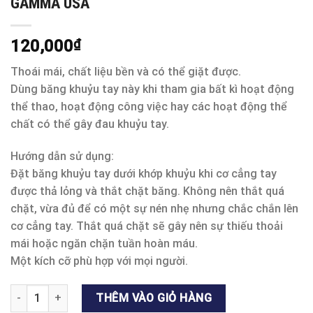
GAMMA USA
120,000
₫
Thoái mái, chất liệu bền và có thể giặt được.
Dùng băng khuỷu tay này khi tham gia bất kì hoạt động
thể thao, hoạt động công việc hay các hoạt động thể
chất có thể gây đau khuỷu tay.
Hướng dẫn sử dụng:
Đặt băng khuỷu tay dưới khớp khuỷu khi cơ cẳng tay
được thả lỏng và thắt chặt băng. Không nên thắt quá
chặt, vừa đủ để có một sự nén nhẹ nhưng chắc chắn lên
cơ cẳng tay. Thắt quá chặt sẽ gây nên sự thiếu thoải
mái hoặc ngăn chặn tuần hoàn máu.
Một kích cỡ phù hợp với mọi người.
BĂNG ĐEO GIẢM SỐC CÁNH TAY (ELBOW) - GAMMA USA số lượ
THÊM VÀO GIỎ HÀNG