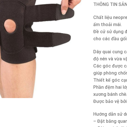
THÔNG TIN SẢ
Chất liệu neopr
ấm thoải mái.
Đề cử sử dụng đ
cho các đầu gối
Dây quai cung c
độ nén và vừa v
Các góc được cắ
giúp phòng chốn
Thiết kế góc cạn
Phần đệm hai lớ
xương bánh chè
Được bảo vệ bởi
Hướng dẫn sử d
– Đặt băng quan