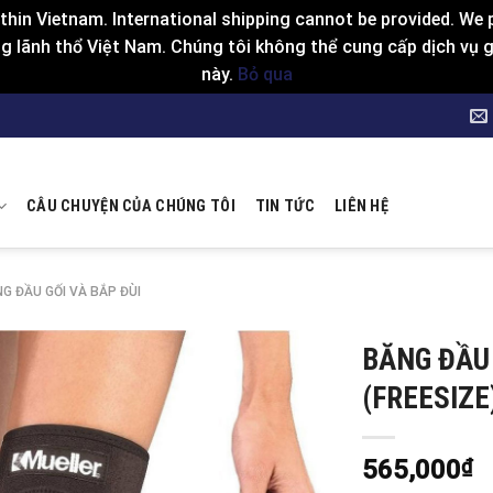
hin Vietnam. International shipping cannot be provided. We p
 lãnh thổ Việt Nam. Chúng tôi không thể cung cấp dịch vụ gia
này.
Bỏ qua
CÂU CHUYỆN CỦA CHÚNG TÔI
TIN TỨC
LIÊN HỆ
G ĐẦU GỐI VÀ BẮP ĐÙI
BĂNG ĐẦU 
(FREESIZE
565,000
₫