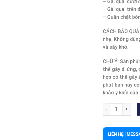
– Gài quai dưới 
– Gài quai trên 
– Quấn chặt bốn
CÁCH BẢO QUẢN: 
nhẹ. Không dùng
và sấy khô.
CHÚ Ý: Sản phẩm
thể gây dị ứng,
hợp có thể gây 
phát ban hay cơ
khảo ý kiến của 
BĂNG ĐẦU GỐI 545
LIÊN HỆ | MESS