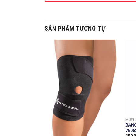
SẢN PHẨM TƯƠNG TỰ
 THAO (MỸ)
MUELL
U GỐI CÓ THỂ
BĂNG
C 57227
7605