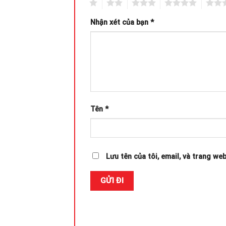
1
2
3
4
5
Nhận xét của bạn
*
Tên
*
Lưu tên của tôi, email, và trang web