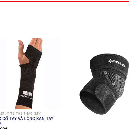
ER: Y TẾ THỂ THAO (MỸ)
 CỔ TAY VÀ LÒNG BÀN TAY
8