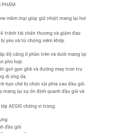
N PHẨM
ene mềm mại giúp giữ nhiệt mang lại hơi
ể tránh tái chấn thương và giảm đau
 bị yếu và từ chứng viêm khớp.
ấp độ căng ở phần trên và dưới mang lại
ặn phù hợp.
t gọt gọn ghẽ và đường may trơn tru
g dị ứng da.
h hạn chế bị chùn vải phía sau đầu gối.
p mang lại sự ổn định quanh đầu gối và
.
 lớp AEGIS chống vi trùng.
ụng:
h đầu gối.