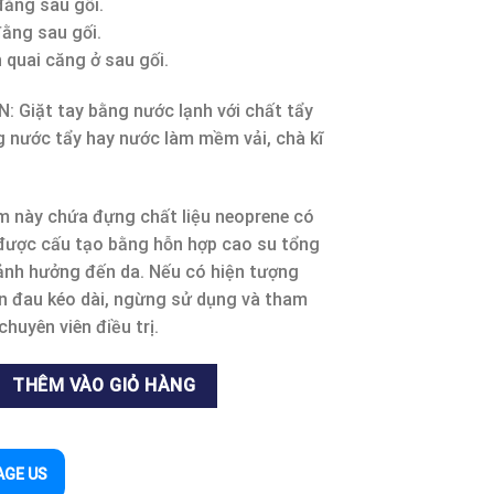
đằng sau gối.
đằng sau gối.
 quai căng ở sau gối.
Giặt tay bằng nước lạnh với chất tẩy
 nước tẩy hay nước làm mềm vải, chà kĩ
 này chứa đựng chất liệu neoprene có
 được cấu tạo bằng hỗn hợp cao su tổng
ảnh hưởng đến da. Nếu có hiện tượng
n đau kéo dài, ngừng sử dụng và tham
chuyên viên điều trị.
39 (L/XL) - 6441 (FREESIZE) số lượng
THÊM VÀO GIỎ HÀNG
AGE US