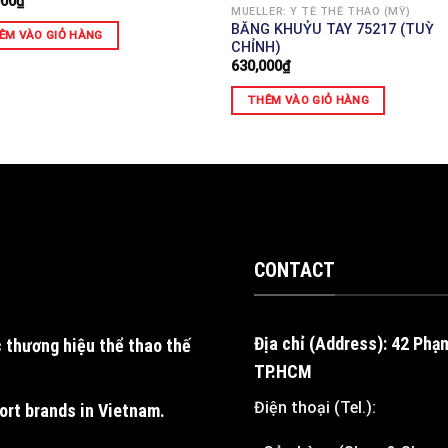
000
₫
MUELLER: Y TẾ THỂ THAO (MỸ)
BĂNG KHUỶU TAY 75217 (TUỲ
ÊM VÀO GIỎ HÀNG
CHỈNH)
630,000
₫
THÊM VÀO GIỎ HÀNG
CONTACT
Địa chỉ (Address): 42 Phạ
 thương hiệu thể thao thế
TP.HCM
Điện thoại (Tel.):
port brands in Vietnam
.