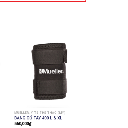
MUELLER: Y TẾ THỂ THAO (MỸ)
BĂNG CỔ TAY 400 L & XL
560,000
₫