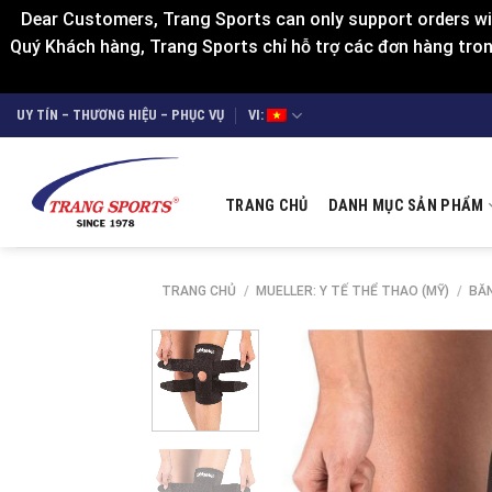
Dear Customers, Trang Sports can only support orders wit
Quý Khách hàng, Trang Sports chỉ hỗ trợ các đơn hàng trong
Skip
UY TÍN – THƯƠNG HIỆU – PHỤC VỤ
VI:
to
content
TRANG CHỦ
DANH MỤC SẢN PHẨM
TRANG CHỦ
/
MUELLER: Y TẾ THỂ THAO (MỸ)
/
BĂN