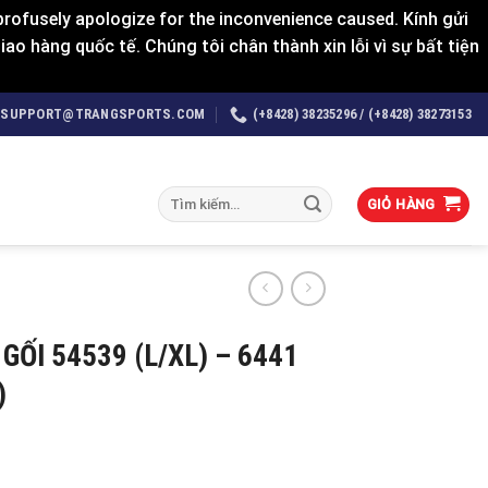
rofusely apologize for the inconvenience caused. Kính gửi
o hàng quốc tế. Chúng tôi chân thành xin lỗi vì sự bất tiện
SUPPORT@TRANGSPORTS.COM
(+8428) 38235296 / (+8428) 38273153
Tìm
GIỎ HÀNG
kiếm:
GỐI 54539 (L/XL) – 6441
)