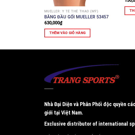
150,
ÀNG
TH
MUELLER: Y TẾ THỂ THAO (MỸ)
BĂNG ĐẦU GỐI MUELLER 53457
630,000
₫
THÊM VÀO GIỎ HÀNG
Nhà Đại Diện và Phân Phối độc quyền
các
giới tại Việt Nam.
Exclusive distributor of international s