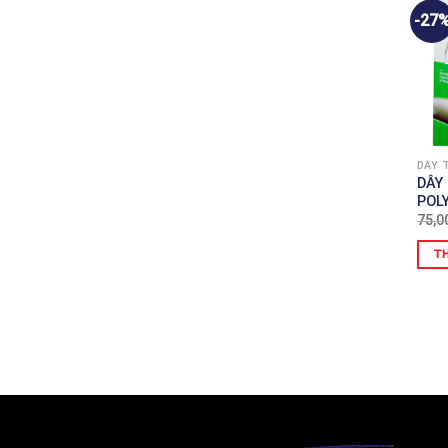
-27
DÂY 
DÂY
POLY
75,0
TH