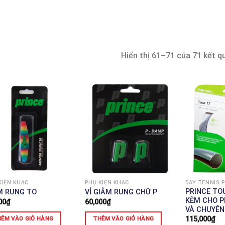
Hiển thị 61–71 của 71 kết q
KIỆN KHÁC
PHỤ KIỆN KHÁC
DÂY TENNIS 
PRINCE TOU
M RUNG TO
VỈ GIẢM RUNG CHỮ P
KẼM CHO 
00
₫
60,000
₫
VÀ CHUYÊN
115,000
₫
ÊM VÀO GIỎ HÀNG
THÊM VÀO GIỎ HÀNG