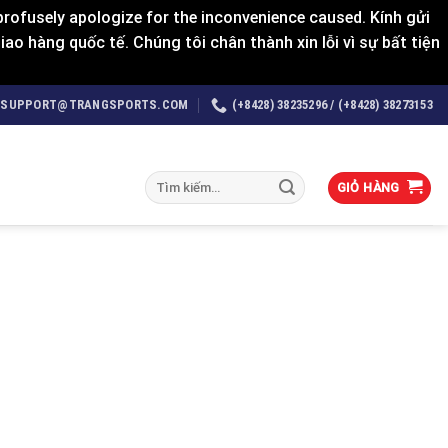
rofusely apologize for the inconvenience caused. Kính gửi
o hàng quốc tế. Chúng tôi chân thành xin lỗi vì sự bất tiện
SUPPORT@TRANGSPORTS.COM
(+8428) 38235296 / (+8428) 38273153
Tìm
GIỎ HÀNG
kiếm: