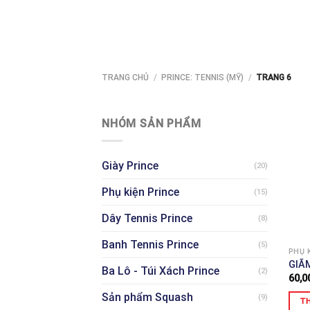
TRANG CHỦ
/
PRINCE: TENNIS (MỸ)
/
TRANG 6
NHÓM SẢN PHẨM
Giày Prince
(20)
Phụ kiện Prince
(15)
Dây Tennis Prince
(8)
Banh Tennis Prince
(5)
PHỤ 
GIÃ
Ba Lô - Túi Xách Prince
(2)
60,0
Sản phẩm Squash
(9)
TH