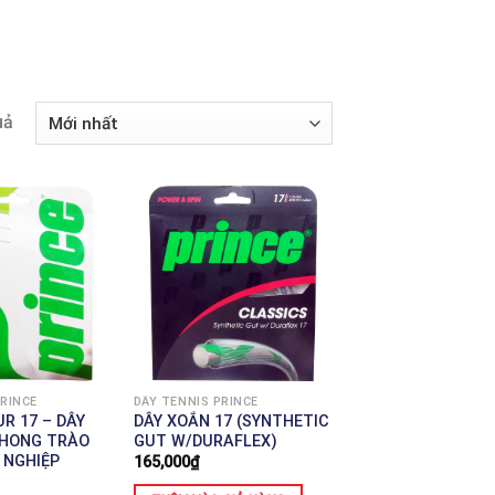
uả
PRINCE
DÂY TENNIS PRINCE
R 17 – DÂY
DÂY XOẮN 17 (SYNTHETIC
PHONG TRÀO
GUT W/DURAFLEX)
 NGHIỆP
165,000
₫