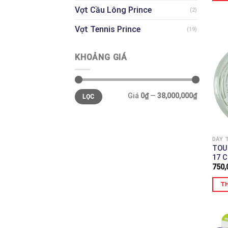
Vợt Cầu Lông Prince
(2)
Vợt Tennis Prince
(19)
KHOẢNG GIÁ
Giá
Giá
Giá
0₫
—
38,000,000₫
LỌC
thấp
cao
nhất
nhất
DÂY 
TOU
17 
750,
TH