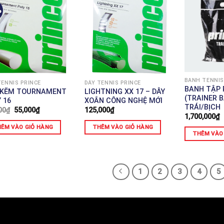
%
BANH TENNIS
TENNIS PRINCE
DÂY TENNIS PRINCE
BANH TẬP 
 KẼM TOURNAMENT
LIGHTNING XX 17 – DÂY
(TRAINER B
 16
XOẮN CÔNG NGHỆ MỚI
TRÁI/BỊCH
00
₫
55,000
₫
125,000
₫
1,700,000
₫
ÊM VÀO GIỎ HÀNG
THÊM VÀO GIỎ HÀNG
THÊM VÀO
1
2
3
4
5