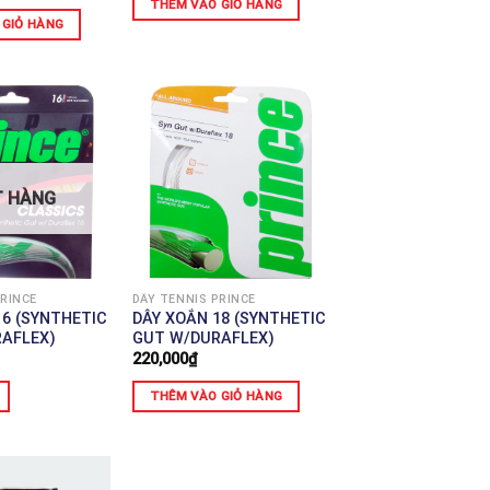
THÊM VÀO GIỎ HÀNG
 GIỎ HÀNG
T HÀNG
PRINCE
DÂY TENNIS PRINCE
16 (SYNTHETIC
DÂY XOẮN 18 (SYNTHETIC
AFLEX)
GUT W/DURAFLEX)
220,000
₫
THÊM VÀO GIỎ HÀNG