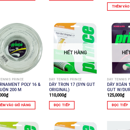
THÊM VÀO
HẾT HÀNG
HẾ
TENNIS PRINCE
DÂY TENNIS PRINCE
DÂY TENNIS 
RNAMENT POLY 16 &
DÂY TRƠN 17 (SYN GUT
DÂY XOẮN 
CUỘN 200 M
ORIGINAL)
GUT W/DUR
000
₫
110,000
₫
125,000
₫
ÊM VÀO GIỎ HÀNG
ĐỌC TIẾP
ĐỌC TIẾP