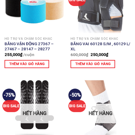
HỖ TRỢ VÀ CHĂM SÓC KHÁC
HỖ TRỢ VÀ CHĂM SÓC KHÁC
BĂNG VẬN ĐỘNG 27367 –
BĂNG VAI 60128 S/M , 60129 L/
27467 – 28147 – 28277
XL
255,000
₫
/cuộn
600,000
₫
250,000
₫
THÊM VÀO GIỎ HÀNG
THÊM VÀO GIỎ HÀNG
-75%
-50%
BIG SALE
BIG SALE
HẾT HÀNG
HẾT HÀNG