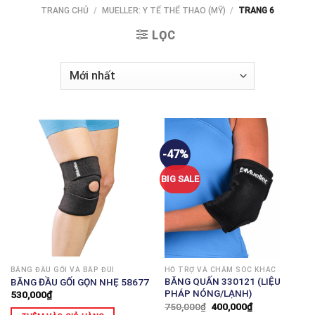
TRANG CHỦ
/
MUELLER: Y TẾ THỂ THAO (MỸ)
/
TRANG 6
LỌC
-47%
BIG SALE
BĂNG ĐẦU GỐI VÀ BẮP ĐÙI
HỖ TRỢ VÀ CHĂM SÓC KHÁC
BĂNG QUẤN 330121 (LIỆU
BĂNG ĐẦU GỐI GỌN NHẸ 58677
PHÁP NÓNG/LẠNH)
530,000
₫
750,000
₫
400,000
₫