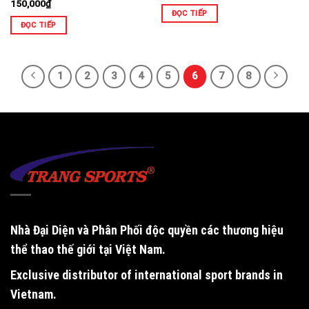
150,000
₫
ĐỌC TIẾP
ĐỌC TIẾP
1
2
3
4
5
6
7
8
Nhà Đại Diện và Phân Phối độc quyền
các thương hiệu
thể thao thế giới tại Việt Nam.
Exclusive distributor of international sport brands in
Vietnam
.