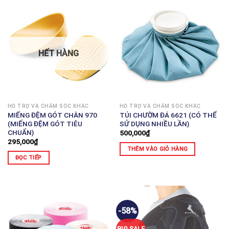
HẾT HÀNG
HỖ TRỢ VÀ CHĂM SÓC KHÁC
HỖ TRỢ VÀ CHĂM SÓC KHÁC
MIẾNG ĐỆM GÓT CHÂN 970
TÚI CHƯỜM ĐÁ 6621 (CÓ THỂ
(MIẾNG ĐỆM GÓT TIÊU
SỬ DỤNG NHIỀU LẦN)
CHUẨN)
500,000
₫
295,000
₫
THÊM VÀO GIỎ HÀNG
ĐỌC TIẾP
-58%
BIG SALE