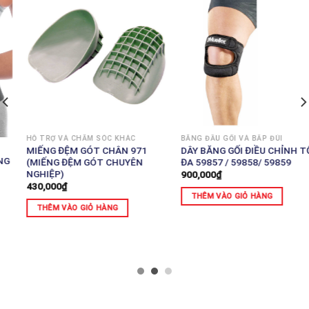
BĂNG ĐẦU GỐI VÀ BẮP ĐÙI
DÂY BĂNG GỐI ĐIỀU CHỈNH TỐI
ĐA 59857 / 59858/ 59859
900,000
₫
BĂNG ĐẦU GỐI VÀ BẮP ĐÙI
DÂY QUAY ĐẦU GỐI CHO VĐV
THÊM VÀO GIỎ HÀNG
HAY BẬT NHẢY 992 (ĐEN)
460,000
₫
THÊM VÀO GIỎ HÀNG