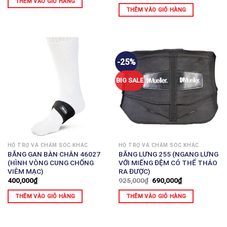
THÊM VÀO GIỎ HÀNG
THÊM VÀO GIỎ HÀNG
-25%
BIG SALE
HỖ TRỢ VÀ CHĂM SÓC KHÁC
HỖ TRỢ VÀ CHĂM SÓC KHÁC
BĂNG GAN BÀN CHÂN 46027
BĂNG LƯNG 255 (NGANG LƯNG
(HÌNH VÒNG CUNG CHỐNG
VỚI MIẾNG ĐỆM CÓ THỂ THÁO
VIÊM MẠC)
RA ĐƯỢC)
400,000
₫
925,000
₫
690,000
₫
THÊM VÀO GIỎ HÀNG
THÊM VÀO GIỎ HÀNG