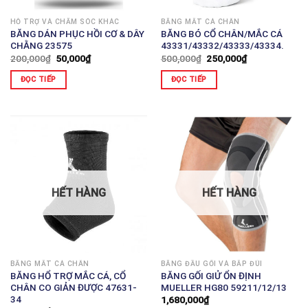
HỖ TRỢ VÀ CHĂM SÓC KHÁC
BĂNG MẮT CÁ CHÂN
BĂNG DÁN PHỤC HỒI CƠ & DÂY
BĂNG BÓ CỔ CHÂN/MẮC CÁ
CHẰNG 23575
43331/43332/43333/43334.
200,000
₫
50,000
₫
500,000
₫
250,000
₫
ĐỌC TIẾP
ĐỌC TIẾP
HẾT HÀNG
HẾT HÀNG
BĂNG MẮT CÁ CHÂN
BĂNG ĐẦU GỐI VÀ BẮP ĐÙI
BĂNG HỔ TRỢ MẮC CÁ, CỔ
BĂNG GỐI GIỬ ỔN ĐỊNH
CHÂN CO GIẢN ĐƯỢC 47631-
MUELLER HG80 59211/12/13
34
1,680,000
₫