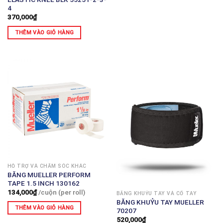
4
370,000
₫
THÊM VÀO GIỎ HÀNG
HỖ TRỢ VÀ CHĂM SÓC KHÁC
BĂNG MUELLER PERFORM
TAPE 1.5 INCH 130162
134,000
₫
/cuộn (per roll)
BĂNG KHUỶU TAY VÀ CỔ TAY
BĂNG KHUỶU TAY MUELLER
THÊM VÀO GIỎ HÀNG
70207
520,000
₫