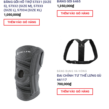
BĂNG GỐI 6465
BĂNG GỐI HỔ TRỢ 57331 (SIZE
1,350,000
₫
S), 57332 (SIZE M), 57333
(SIZE L), 57334 (SIZE XL)
THÊM VÀO GIỎ HÀNG
1,050,000
₫
THÊM VÀO GIỎ HÀNG
BĂNG BỤNG VÀ HÔNG
ĐAI CHỈNH TƯ THẾ LƯNG GÙ
66117
700,000
₫
THÊM VÀO GIỎ HÀNG