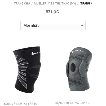
TRANG CHỦ
/
MUELLER: Y TẾ THỂ THAO (MỸ)
/
TRANG 4
LỌC
BĂNG ĐẦU GỐI VÀ BẮP ĐÙI
BĂNG ĐẦU GỐI VÀ BẮP ĐÙI