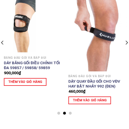
BĂNG ĐẦU GỐI VÀ BẮP ĐÙI
DÂY BĂNG GỐI ĐIỀU CHỈNH TỐI
ĐA 59857 / 59858/ 59859
900,000
₫
BĂNG ĐẦU GỐI VÀ BẮP ĐÙI
DÂY QUAY ĐẦU GỐI CHO VĐV
THÊM VÀO GIỎ HÀNG
HAY BẬT NHẢY 992 (ĐEN)
460,000
₫
THÊM VÀO GIỎ HÀNG