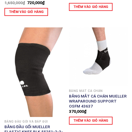
1,650,000
₫
720,000
₫
THÊM VÀO GIỎ HÀNG
THÊM VÀO GIỎ HÀNG
BĂNG MẮT CÁ CHÂN
BĂNG MẮT CÁ CHÂN MUELLER
WRAPAROUND SUPPORT
OSFM 43637
370,000
₫
THÊM VÀO GIỎ HÀNG
BĂNG ĐẦU GỐI VÀ BẮP ĐÙI
BĂNG ĐẦU GỐI MUELLER
ELASTIC KNEE BLK 55251-2-3-