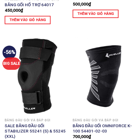
500,000
₫
BĂNG GỐI HỔ TRỢ 64017
450,000
₫
THÊM VÀO GIỎ HÀNG
THÊM VÀO GIỎ HÀNG
-56%
BIG SALE
BĂNG ĐẦU GỐI VÀ BẮP ĐÙI
BĂNG ĐẦU GỐI VÀ BẮP ĐÙI
BĂNG ĐẦU GỐI OMNIFORCE K-
SALE BĂNG ĐẦU GỐI
100 54401-02-03
STABILIZER 55241 (S) & 55245
(XXL)
700,000
₫