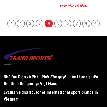
THÊM VÀO GIỎ HÀNG
1
2
3
4
5
6
7
8
Nhà Đại Diện và Phân Phối độc quyền
các thương hiệu
thể thao thế giới tại Việt Nam.
Exclusive distributor of international sport brands in
Vietnam
.