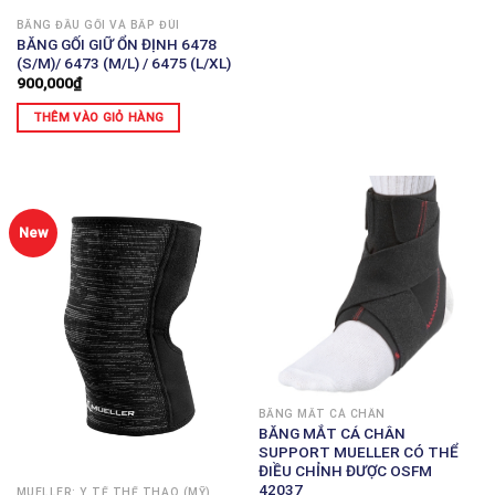
BĂNG ĐẦU GỐI VÀ BẮP ĐÙI
BĂNG GỐI GIỮ ỔN ĐỊNH 6478
(S/M)/ 6473 (M/L) / 6475 (L/XL)
900,000
₫
THÊM VÀO GIỎ HÀNG
New
BĂNG MẮT CÁ CHÂN
BĂNG MẮT CÁ CHÂN
SUPPORT MUELLER CÓ THỂ
ĐIỀU CHỈNH ĐƯỢC OSFM
42037
MUELLER: Y TẾ THỂ THAO (MỸ)