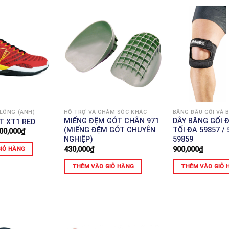
 LÔNG (ANH)
HỖ TRỢ VÀ CHĂM SÓC KHÁC
BĂNG ĐẦU GỐI VÀ B
MIẾNG ĐỆM GÓT CHÂN 971
DÂY BĂNG GỐI Đ
T XT1 RED
(MIẾNG ĐỆM GÓT CHUYÊN
TỐI ĐA 59857 / 
00,000
₫
NGHIỆP)
59859
430,000
₫
900,000
₫
IỎ HÀNG
THÊM VÀO GIỎ HÀNG
THÊM VÀO GIỎ 