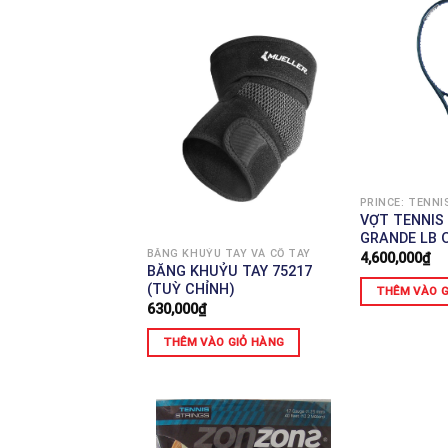
PRINCE: TENNI
VỢT TENNIS
GRANDE LB 
BĂNG KHUỶU TAY VÀ CỔ TAY
4,600,000
₫
BĂNG KHUỶU TAY 75217
(TUỲ CHỈNH)
THÊM VÀO G
630,000
₫
THÊM VÀO GIỎ HÀNG