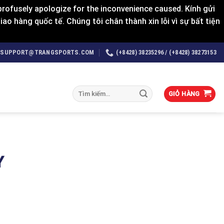
rofusely apologize for the inconvenience caused. Kính gửi
o hàng quốc tế. Chúng tôi chân thành xin lỗi vì sự bất tiện
SUPPORT@TRANGSPORTS.COM
(+8428) 38235296 / (+8428) 38273153
Tìm
GIỎ HÀNG
kiếm:
Y