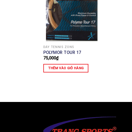
DÂY TENNIS ZONS
POLYMOR TOUR 17
75,000
₫
THÊM VÀO GIỎ HÀNG