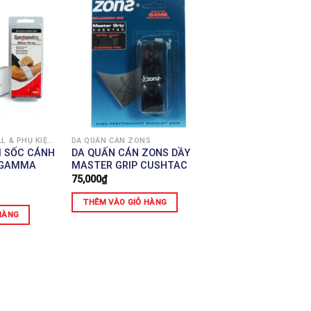
GAMMA: PICKLEBALL & PHỤ KIỆN THỂ THAO (MỸ)
DA QUẤN CÁN ZONS
M SỐC CÁNH
DA QUẤN CÁN ZONS DẦY
– GAMMA
MASTER GRIP CUSHTAC
75,000
₫
THÊM VÀO GIỎ HÀNG
HÀNG