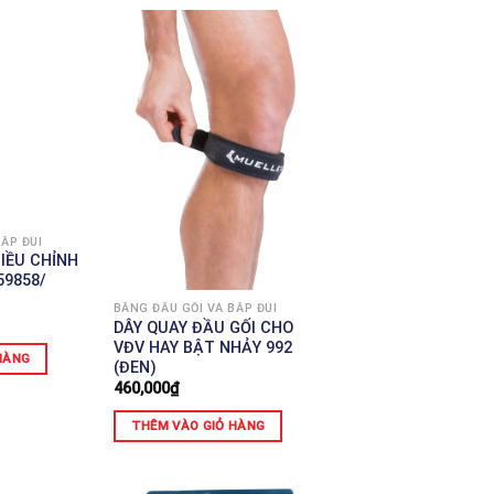
ẮP ĐÙI
IỀU CHỈNH
59858/
BĂNG ĐẦU GỐI VÀ BẮP ĐÙI
DÂY QUAY ĐẦU GỐI CHO
VĐV HAY BẬT NHẢY 992
HÀNG
(ĐEN)
460,000
₫
THÊM VÀO GIỎ HÀNG