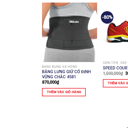
-80%
CARLTON: CẦU
BĂNG BỤNG VÀ HÔNG
SPEED COUR
BĂNG LƯNG GIỮ CỐ ĐỊNH
1,500,000
₫
3
VỮNG CHẮC 4581
870,000
₫
THÊM VÀO G
THÊM VÀO GIỎ HÀNG