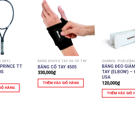
S (MỸ)
BĂNG KHUỶU TAY VÀ CỔ TAY
 PRINCE TT
BĂNG ĐEO GIẢ
BĂNG CỔ TAY 4505
OS
TAY (ELBOW) 
330,000
₫
USA
120,000
₫
THÊM VÀO GIỎ HÀNG
IỎ HÀNG
THÊM VÀO GIỎ 