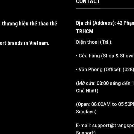
CONTACT
Địa chỉ (Address): 42 Phạ
 thương hiệu thể thao thế
TP.HCM
Điện thoại (Tel.):
port brands in Vietnam
.
• Cửa hàng (Shop & Show
• Văn Phòng (Office): (02
(Mở cửa: 08:00 sáng đến 1
Chủ Nhật)
(Open: 08:00AM to 05:50P
Sundays)
E-mail: support@trangspo
Support)