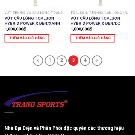
VỢT TENNIS VÀ CẦU LÔNG TOALSON
TOALSON: TENNIS/ CẦU LÔNG (NHẬT)
VỢT CẦU LÔNG TOALSON
VỢT CẦU LÔNG TOALSON
HYBRID POWER X ĐEN/XANH
HYBRID POWER X ĐEN/ĐỎ
1,800,000
₫
1,800,000
₫
THÊM VÀO GIỎ HÀNG
THÊM VÀO GIỎ HÀNG
1
2
3
4
Nhà Đại Diện và Phân Phối độc quyền
các thương hiệu