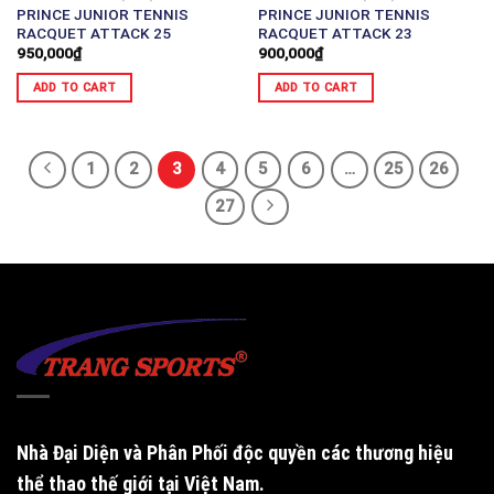
PRINCE JUNIOR TENNIS
PRINCE JUNIOR TENNIS
RACQUET ATTACK 25
RACQUET ATTACK 23
950,000
₫
900,000
₫
ADD TO CART
ADD TO CART
1
2
3
4
5
6
…
25
26
27
Nhà Đại Diện và Phân Phối độc quyền
các thương hiệu
thể thao thế giới tại Việt Nam.