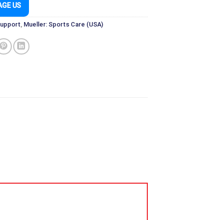
AGE US
Support
,
Mueller: Sports Care (USA)