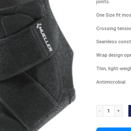
joints.
One Size fit mos
Crossing tension
Seamless constru
Wrap design open
Thin, light-weig
Antimicrobial.
ADJUSTABLE ANK