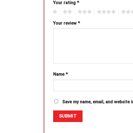
Your rating
*
1
2
3
4
5
Your review
*
Name
*
Save my name, email, and website i