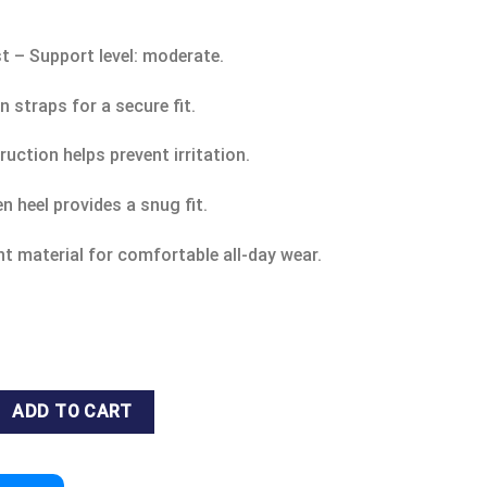
t – Support level: moderate.
 straps for a secure fit.
ction helps prevent irritation.
 heel provides a snug fit.
ht material for comfortable all-day wear.
LE SUPPORT 6511 quantity
ADD TO CART