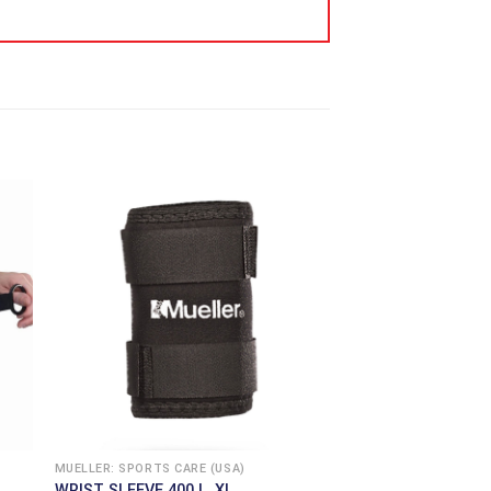
MUELLER: SPORTS CARE (USA)
WRIST SLEEVE 400 L, XL