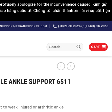
rofusely apologize for the inconvenience caused. Kính gửi
o hàng quốc tế. Chúng tôi chân thành xin lỗi vì sự bất tiện
SUPPORT@TRANGSPORTS.COM
(+8428) 38235296 / (+8428) 38273153
Search
CART
for:
LE ANKLE SUPPORT 6511
 to weak, injured or arthritic ankle