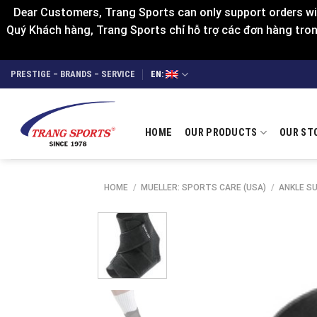
Dear Customers, Trang Sports can only support orders wit
Quý Khách hàng, Trang Sports chỉ hỗ trợ các đơn hàng trong
Skip
PRESTIGE – BRANDS – SERVICE
EN:
to
content
HOME
OUR PRODUCTS
OUR ST
HOME
/
MUELLER: SPORTS CARE (USA)
/
ANKLE S