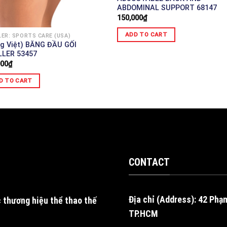
ABDOMINAL SUPPORT 68147
150,000
₫
ADD TO CART
ER: SPORTS CARE (USA)
ng Việt) BĂNG ĐẦU GỐI
LER 53457
000
₫
D TO CART
CONTACT
Địa chỉ (Address): 42 Phạ
 thương hiệu thể thao thế
TP.HCM