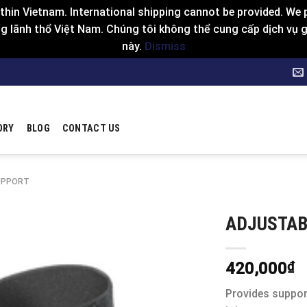
hin Vietnam. International shipping cannot be provided. We p
 lãnh thổ Việt Nam. Chúng tôi không thể cung cấp dịch vụ gia
này.
Dismiss
ORY
BLOG
CONTACT US
UPPORT
ADJUSTAB
420,000
₫
Provides support