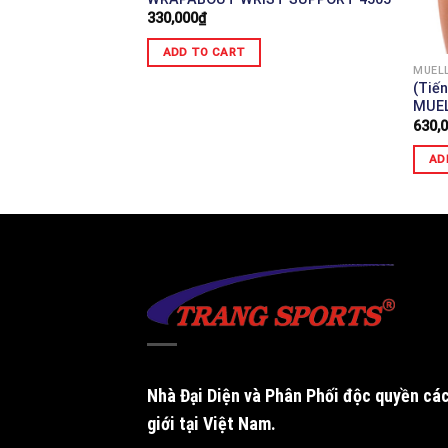
330,000
₫
ADD TO CART
MUELL
(Tiế
MUEL
630,
AD
Nhà Đại Diện và Phân Phối độc quyền
các
giới tại Việt Nam.