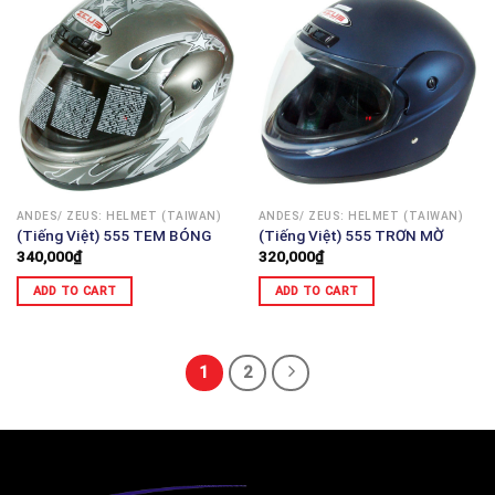
ANDES/ ZEUS: HELMET (TAIWAN)
ANDES/ ZEUS: HELMET (TAIWAN)
(Tiếng Việt) 555 TEM BÓNG
(Tiếng Việt) 555 TRƠN MỜ
340,000
₫
320,000
₫
ADD TO CART
ADD TO CART
1
2