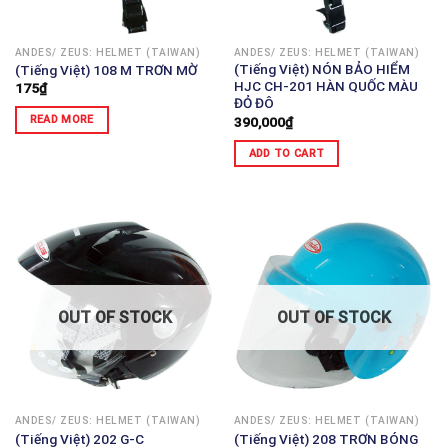
ANDES/ ZEUS: HELMET (TAIWAN)
ANDES/ ZEUS: HELMET (TAIWAN)
(Tiếng Việt) NÓN BẢO HIỂM
(Tiếng Việt) 108 M TRƠN MỜ
HJC CH-201 HÀN QUỐC MÀU
175
₫
ĐỎ ĐÔ
READ MORE
390,000
₫
ADD TO CART
OUT OF STOCK
OUT OF STOCK
ANDES/ ZEUS: HELMET (TAIWAN)
ANDES/ ZEUS: HELMET (TAIWAN)
(Tiếng Việt) 202 G-C
(Tiếng Việt) 208 TRƠN BÓNG