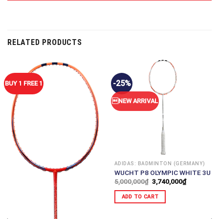
RELATED PRODUCTS
-25%
BUY 1 FREE 1
NEW ARRIVAL
ADIDAS: BADMINTON (GERMANY)
WUCHT P8 OLYMPIC WHITE 3U
5,000,000
₫
3,740,000
₫
ADD TO CART