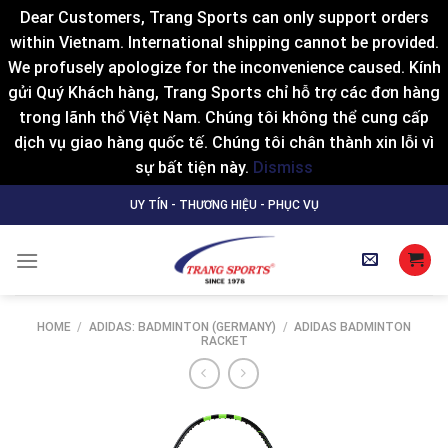
Dear Customers, Trang Sports can only support orders
within Vietnam. International shipping cannot be provided.
We profusely apologize for the inconvenience caused. Kính
gửi Quý Khách hàng, Trang Sports chỉ hỗ trợ các đơn hàng
trong lãnh thổ Việt Nam. Chúng tôi không thể cung cấp
dịch vụ giao hàng quốc tế. Chúng tôi chân thành xin lỗi vì
sự bất tiện này.
Dismiss
Skip
UY TÍN - THƯƠNG HIỆU - PHỤC VỤ
to
content
HOME
/
ADIDAS: BADMINTON (GERMANY)
/
ADIDAS BADMINTON
RACKET