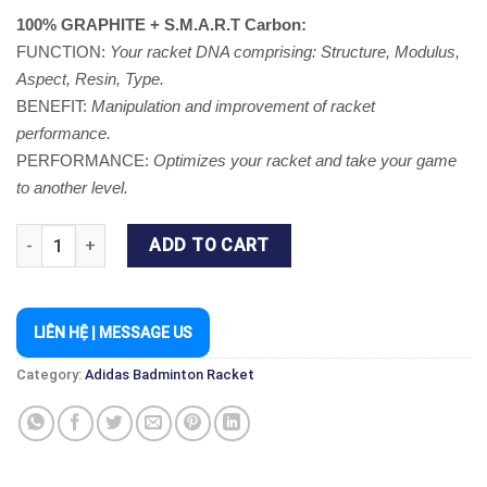
100% GRAPHITE + S.M.A.R.T Carbon:
FUNCTION:
Your racket DNA comprising: Structure, Modulus,
Aspect, Resin, Type.
BENEFIT:
Manipulation and improvement of racket
performance.
PERFORMANCE:
Optimizes your racket and take your game
to another level.
SPIELER E AKTIV.1 BLACK (BUY 1 GET 1 FREE) quantity
ADD TO CART
LIÊN HỆ | MESSAGE US
Category:
Adidas Badminton Racket