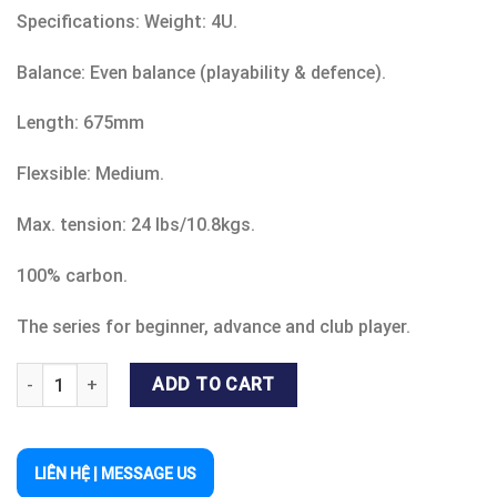
Specifications: Weight: 4U.
Balance: Even balance (playability & defence).
Length: 675mm
Flexsible: Medium.
Max. tension: 24 lbs/10.8kgs.
100% carbon.
The series for beginner, advance and club player.
TOALSON BADMINTON RACQUET FALCON 1000 BLACK quantity
ADD TO CART
LIÊN HỆ | MESSAGE US