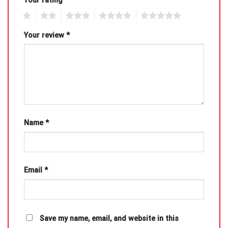
Your rating
*
1
2
3
4
5
Your review
*
Name
*
Email
*
Save my name, email, and website in this