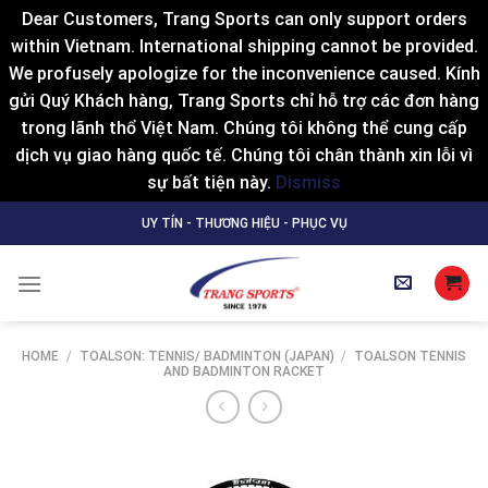
Dear Customers, Trang Sports can only support orders
within Vietnam. International shipping cannot be provided.
We profusely apologize for the inconvenience caused. Kính
gửi Quý Khách hàng, Trang Sports chỉ hỗ trợ các đơn hàng
trong lãnh thổ Việt Nam. Chúng tôi không thể cung cấp
dịch vụ giao hàng quốc tế. Chúng tôi chân thành xin lỗi vì
sự bất tiện này.
Dismiss
Skip
UY TÍN - THƯƠNG HIỆU - PHỤC VỤ
to
content
HOME
/
TOALSON: TENNIS/ BADMINTON (JAPAN)
/
TOALSON TENNIS
AND BADMINTON RACKET