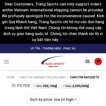
Dear Customers, Trang Sports can only support orders
within Vietnam. International shipping cannot be provided.
We profusely apologize for the inconvenience caused. Kính
gửi Quý Khách hàng, Trang Sports chỉ hỗ trợ các đơn hàng
trong lãnh thổ Việt Nam. Chúng tôi không thể cung cấp
dịch vụ giao hàng quốc tế. Chúng tôi chân thành xin lỗi vì
sự bất tiện này.
Dismiss
Skip
UY TÍN - THƯƠNG HIỆU - PHỤC VỤ
to
content
HOME
/
CARLTON: BADMINTON (ENGLAND)
/
CARLTON RACQUETS
FILTER
Min
593,156
₫
Max
2,595,000
₫